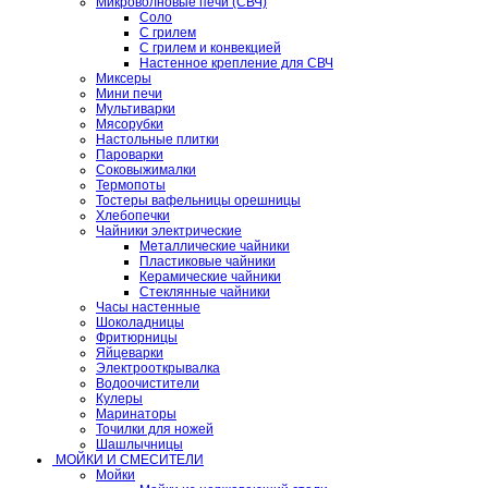
Микроволновые печи (СВЧ)
Соло
С грилем
С грилем и конвекцией
Настенное крепление для СВЧ
Миксеры
Мини печи
Мультиварки
Мясорубки
Настольные плитки
Пароварки
Соковыжималки
Термопоты
Тостеры вафельницы орешницы
Хлебопечки
Чайники электрические
Металлические чайники
Пластиковые чайники
Керамические чайники
Стеклянные чайники
Часы настенные
Шоколадницы
Фритюрницы
Яйцеварки
Электрооткрывалка
Водоочистители
Кулеры
Маринаторы
Точилки для ножей
Шашлычницы
МОЙКИ И СМЕСИТЕЛИ
Мойки