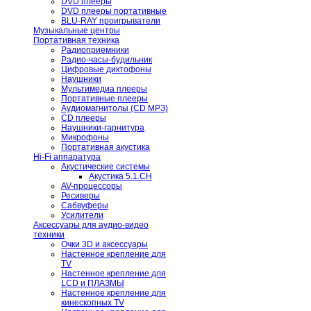
DVD плееры
DVD плееры портативные
BLU-RAY проигрыватели
Музыкальные центры
Портативная техника
Радиоприемники
Радио-часы-будильник
Цифровые диктофоны
Наушники
Мультимедиа плееры
Портативные плееры
Аудиомагнитолы (CD МРЗ)
CD плееры
Наушники-гарнитура
Микрофоны
Портативная акустика
Hi-Fi аппаратура
Акустические системы
Акустика 5.1.CH
AV-процессоры
Ресиверы
Сабвуферы
Усилители
Аксессуары для аудио-видео
техники
Очки 3D и аксессуары
Настенное крепление для
TV
Настенное крепление для
LCD и ПЛАЗМЫ
Настенное крепление для
кинескопных TV