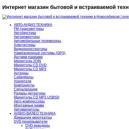
Интернет магазин бытовой и встраиваемой техни
АВТО-АУДИО ТЕХНИКА
FM-трансмиттеры
АвтоАкустика
Автоинверторы
Автомобильные телевизоры
Алкотестеры
Видеорегистраторы
Навигационные системы (GPS)
Датчики парковки
Магнитолы 2DIN
Магнитолы CD DVD
Магнитолы CD MP3
Антенны
Сабвуферы
Усилители
Компоненты
Сигнализации
Радары-детекторы
Магнитолы CD MP3 USBSD
Авто-компрессоры
Монтажные рамки
Автомагнитолы
АУДИО-ВИДЕО ТЕХНИКА
Домашние кинотеатры
DVD проигрыватели
DVD рекодеры