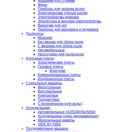
Машинки для стрижки
Фены
Приборы для укладки волос
Электрические зубные щетки
Электробритвы мужские
Эпиляторы и женские электробритвы
Ванночки для ног
Приборы для маникюра и педикюра
Пылесосы
Моющие
Без мешка для сбора пыли
С мешком для сбора пыли
Автомобильные
Аксессуары для пылесосов
Кухонные плиты
Электрические плиты
Газовые плиты
Форсунки
Комбинированные плиты
Индукционные плиты
Стиральные машины
Фронтальные
Вертикальные
Компактные
Полуавтомат
С резервуаром (для воды)
Холодильники
Автомобильные ХОЛОДИЛЬНИКИ
Холодильники (одно-двухкамерные)
Морозильные камеры
SIDE-BY-SIDE
Посудомоечные машины