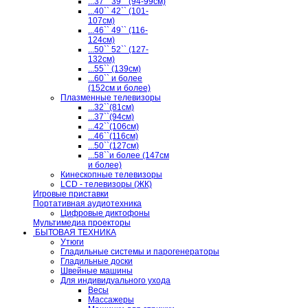
...37`` 39`` (94-99см)
...40`` 42`` (101-
107см)
...46`` 49`` (116-
124см)
...50`` 52`` (127-
132см)
...55`` (139см)
...60`` и более
(152см и более)
Плазменные телевизоры
...32``(81см)
...37``(94см)
...42``(106см)
...46``(116см)
...50``(127см)
...58``и более (147см
и более)
Кинескопные телевизоры
LCD - телевизоры (ЖК)
Игровые приставки
Портативная аудиотехника
Цифровые диктофоны
Мультимедиа проекторы
БЫТОВАЯ ТЕХНИКА
Утюги
Гладильные системы и парогенераторы
Гладильные доски
Швейные машины
Для индивидуального ухода
Весы
Массажеры