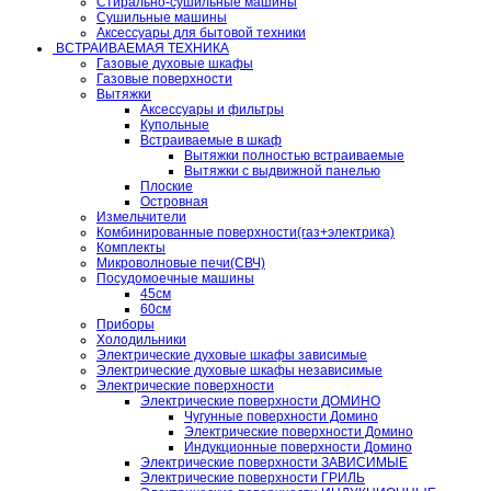
Стирально-сушильные машины
Сушильные машины
Аксессуары для бытовой техники
ВСТРАИВАЕМАЯ ТЕХНИКА
Газовые духовые шкафы
Газовые поверхности
Вытяжки
Аксессуары и фильтры
Купольные
Встраиваемые в шкаф
Вытяжки полностью встраиваемые
Вытяжки с выдвижной панелью
Плоские
Островная
Измельчители
Комбинированные поверхности(газ+электрика)
Комплекты
Микроволновые печи(СВЧ)
Посудомоечные машины
45см
60см
Приборы
Холодильники
Электрические духовые шкафы зависимые
Электрические духовые шкафы независимые
Электрические поверхности
Электрические поверхности ДОМИНО
Чугунные поверхности Домино
Электрические поверхности Домино
Индукционные поверхности Домино
Электрические поверхности ЗАВИСИМЫЕ
Электрические поверхности ГРИЛЬ