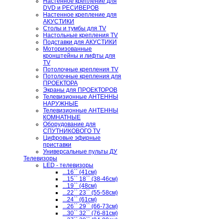
Настенное крепление для
DVD и РЕСИВЕРОВ
Настенное крепление для
АКУСТИКИ
Столы и тумбы для TV
Настольные крепления TV
Подставки для АКУСТИКИ
Моторизованные
кронштейны и лифты для
TV
Потолочные крепления TV
Потолочные крепления для
ПРОЕКТОРА
Экраны для ПРОЕКТОРОВ
Телевизионные АНТЕННЫ
НАРУЖНЫЕ
Телевизионные АНТЕННЫ
КОМНАТНЫЕ
Оборудование для
СПУТНИКОВОГО TV
Цифровые эфирные
приставки
Универсальные пульты ДУ
Телевизоры
LED - телевизоры
...16`` (41см)
...15`` 18`` (38-46см)
...19`` (48см)
...22`` 23`` (55-58см)
...24`` (61см)
...26`` 29`` (66-73см)
...30`` 32`` (76-81см)