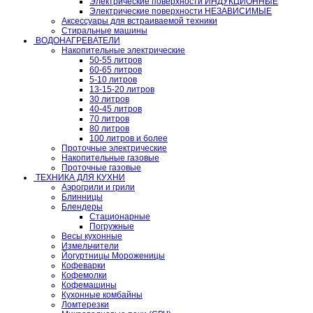
Электрические поверхности ИНДУКЦИОННЫЕ
Электрические поверхности НЕЗАВИСИМЫЕ
Аксессуары для встраиваемой техники
Стиральные машины
ВОДОНАГРЕВАТЕЛИ
Накопительные электрические
50-55 литров
60-65 литров
5-10 литров
13-15-20 литров
30 литров
40-45 литров
70 литров
80 литров
100 литров и более
Проточные электрические
Накопительные газовые
Проточные газовые
ТЕХНИКА ДЛЯ КУХНИ
Аэрогрили и грили
Блинницы
Блендеры
Стационарные
Погружные
Весы кухонные
Измельчители
Йогуртницы Мороженицы
Кофеварки
Кофемолки
Кофемашины
Кухонные комбайны
Ломтерезки