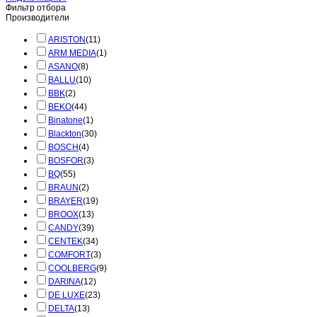
Фильтр отбора
Производители
ARISTON
(11)
ARM MEDIA
(1)
ASANO
(8)
BALLU
(10)
BBK
(2)
BEKO
(44)
Binatone
(1)
Blackton
(30)
BOSCH
(4)
BOSFOR
(3)
BQ
(55)
BRAUN
(2)
BRAYER
(19)
BROOX
(13)
CANDY
(39)
CENTEK
(34)
COMFORT
(3)
COOLBERG
(9)
DARINA
(12)
DE LUXE
(23)
DELTA
(13)