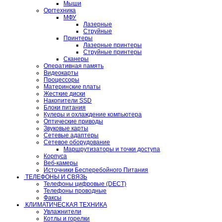
Мыши
Оргтехника
МФУ
Лазерные
Струйные
Принтеры
Лазерные принтеры
Струйные принтеры
Сканеры
Оперативная память
Видеокарты
Процессоры
Материнские платы
Жесткие диски
Накопители SSD
Блоки питания
Кулеры и охлаждение компьютера
Оптические приводы
Звуковые карты
Сетевые адаптеры
Сетевое оборудование
Маршрутизаторы и точки доступа
Корпуса
Веб-камеры
Источники Бесперебойного Питания
ТЕЛЕФОНЫ И СВЯЗЬ
Телефоны цифровые (DECT)
Телефоны проводные
Факсы
КЛИМАТИЧЕСКАЯ ТЕХНИКА
Увлажнители
Котлы и горелки