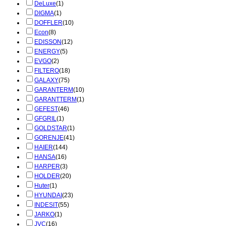
DeLuxe
(1)
DIGMA
(1)
DOFFLER
(10)
Econ
(8)
EDISSON
(12)
ENERGY
(5)
EVGO
(2)
FILTERO
(18)
GALAXY
(75)
GARANTERM
(10)
GARANTTERM
(1)
GEFEST
(46)
GFGRIL
(1)
GOLDSTAR
(1)
GORENJE
(41)
HAIER
(144)
HANSA
(16)
HARPER
(3)
HOLDER
(20)
Huter
(1)
HYUNDAI
(23)
INDESIT
(55)
JARKO
(1)
JVC
(16)