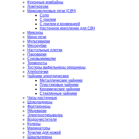
Кухонные комбайны
Ломтерезки
Микроволновые печи (СВЧ)
Соло
С грилем
С грилем и конвекцией
Настенное крепление для СВЧ
Миксеры
Мини печи
Мультиварки
Мясорубки
Настольные плитки
Пароварки
Соковыжималки
Термопоты
Тостеры вафельницы орешницы
Хлебопечки
Чайники электрические
Металлические чайники
Пластиковые чайники
Керамические чайники
Стеклянные чайники
Часы настенные
Шоколадницы
Фритюрницы
Яйцеварки
Электрооткрывалка
Водоочистители
Кулеры
Маринаторы
Точилки для ножей
Шашлычницы