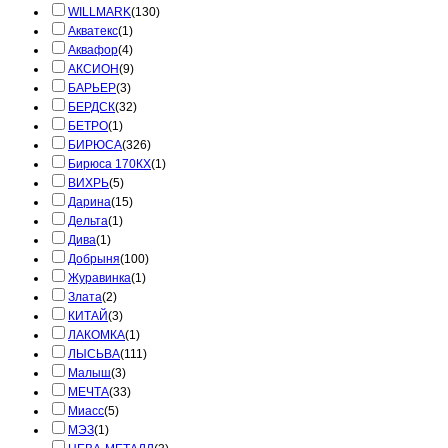
WILLMARK
(130)
Акватекс
(1)
Аквафор
(4)
АКСИОН
(9)
БАРЬЕР
(3)
БЕРДСК
(32)
БЕТРО
(1)
БИРЮСА
(326)
Бирюса 170КХ
(1)
ВИХРЬ
(5)
Дарина
(15)
Дельта
(1)
Дива
(1)
Добрыня
(100)
Журавинка
(1)
Злата
(2)
КИТАЙ
(3)
ЛАКОМКА
(1)
ЛЫСЬВА
(111)
Малыш
(3)
МЕЧТА
(33)
Миасс
(5)
МЭЗ
(1)