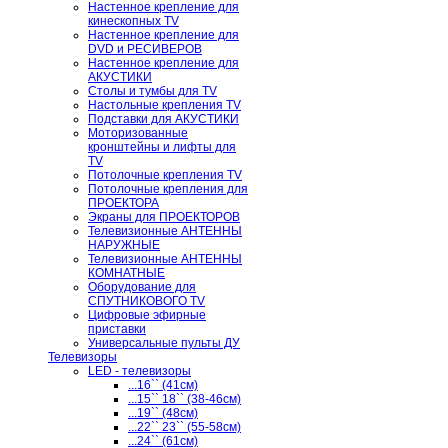
Настенное крепление для
кинескопных TV
Настенное крепление для
DVD и РЕСИВЕРОВ
Настенное крепление для
АКУСТИКИ
Столы и тумбы для TV
Настольные крепления TV
Подставки для АКУСТИКИ
Моторизованные
кронштейны и лифты для
TV
Потолочные крепления TV
Потолочные крепления для
ПРОЕКТОРА
Экраны для ПРОЕКТОРОВ
Телевизионные АНТЕННЫ
НАРУЖНЫЕ
Телевизионные АНТЕННЫ
КОМНАТНЫЕ
Оборудование для
СПУТНИКОВОГО TV
Цифровые эфирные
приставки
Универсальные пульты ДУ
Телевизоры
LED - телевизоры
...16`` (41см)
...15`` 18`` (38-46см)
...19`` (48см)
...22`` 23`` (55-58см)
...24`` (61см)