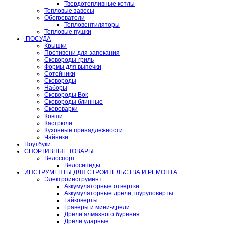
Твердотопливные котлы
Тепловые завесы
Обогреватели
Тепловентиляторы
Тепловые пушки
ПОСУДА
Крышки
Противени для запекания
Сковороды-гриль
Формы для выпечки
Сотейники
Сковороды
Наборы
Сковороды Вок
Сковороды блинные
Скороварки
Ковши
Кастрюли
Кухонные принадлежности
Чайники
Ноутбуки
СПОРТИВНЫЕ ТОВАРЫ
Велоспорт
Велосипеды
ИНСТРУМЕНТЫ ДЛЯ СТРОИТЕЛЬСТВА И РЕМОНТА
Электроинструмент
Аккумуляторные отвертки
Аккумуляторные дрели, шуруповерты
Гайковерты
Граверы и мини-дрели
Дрели алмазного бурения
Дрели ударные