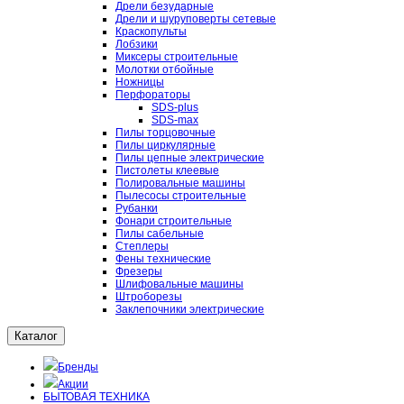
Дрели безударные
Дрели и шуруповерты сетевые
Краскопульты
Лобзики
Миксеры строительные
Молотки отбойные
Ножницы
Перфораторы
SDS-plus
SDS-max
Пилы торцовочные
Пилы циркулярные
Пилы цепные электрические
Пистолеты клеевые
Полировальные машины
Пылесосы строительные
Рубанки
Фонари строительные
Пилы сабельные
Степлеры
Фены технические
Фрезеры
Шлифовальные машины
Штроборезы
Заклепочники электрические
Каталог
Бренды
Акции
БЫТОВАЯ ТЕХНИКА