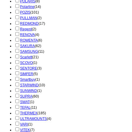
POLARIS
(8)
Polarline
(14)
POZIS
(101)
PULLMAN
(2)
REDMOND
(17)
Regent
(2)
RENOVA
(4)
ROWENTA
(6)
SAKURA
(62)
SAMSUNG
(11)
Scarlett
(21)
SCOVO
(1)
SENTORE
(3)
SIMFER
(5)
Smartbuy
(1)
STARWIND
(10)
SUNWIND
(1)
SUPRA
(60)
SWAT
(1)
TEFAL
(11)
THERMEX
(185)
ULTRAMOUNTS
(4)
VARI
(1)
VITEK
(7)