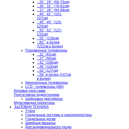
...26`` 29`` (66-73см)
...30`` 32`` (76-81см)
...37`` 39`` (94-99см)
...40`` 42`` (101-
107см)
...46`` 49`` (116-
124см)
...50`` 52`` (127-
132см)
...55`` (139см)
...60`` и более
(152см и более)
Плазменные телевизоры
...32``(81см)
...37``(94см)
...42``(106см)
...46``(116см)
...50``(127см)
...58``и более (147см
и более)
Кинескопные телевизоры
LCD - телевизоры (ЖК)
Игровые приставки
Портативная аудиотехника
Цифровые диктофоны
Мультимедиа проекторы
БЫТОВАЯ ТЕХНИКА
Утюги
Гладильные системы и парогенераторы
Гладильные доски
Швейные машины
Для индивидуального ухода