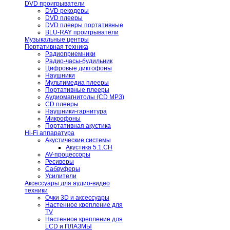
DVD проигрыватели
DVD рекодеры
DVD плееры
DVD плееры портативные
BLU-RAY проигрыватели
Музыкальные центры
Портативная техника
Радиоприемники
Радио-часы-будильник
Цифровые диктофоны
Наушники
Мультимедиа плееры
Портативные плееры
Аудиомагнитолы (CD МРЗ)
CD плееры
Наушники-гарнитура
Микрофоны
Портативная акустика
Hi-Fi аппаратура
Акустические системы
Акустика 5.1.CH
AV-процессоры
Ресиверы
Сабвуферы
Усилители
Аксессуары для аудио-видео
техники
Очки 3D и аксессуары
Настенное крепление для
TV
Настенное крепление для
LCD и ПЛАЗМЫ