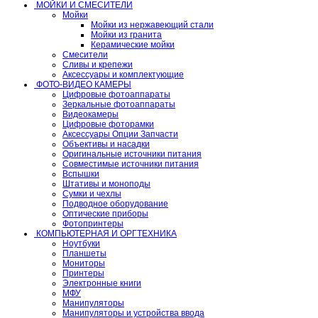
МОЙКИ И СМЕСИТЕЛИ
Мойки
Мойки из нержавеющий стали
Мойки из гранита
Керамические мойки
Смесители
Сливы и крепежи
Аксессуары и комплектующие
ФОТО-ВИДЕО КАМЕРЫ
Цифровые фотоаппараты
Зеркальные фотоаппараты
Видеокамеры
Цифровые фоторамки
Аксессуары Опции Запчасти
Объективы и насадки
Оригинальные источники питания
Совместимые источники питания
Вспышки
Штативы и моноподы
Сумки и чехлы
Подводное оборудование
Оптические приборы
Фотопринтеры
КОМПЬЮТЕРНАЯ И ОРГТЕХНИКА
Ноутбуки
Планшеты
Мониторы
Принтеры
Электронные книги
МФУ
Манипуляторы
Манипуляторы и устройства ввода