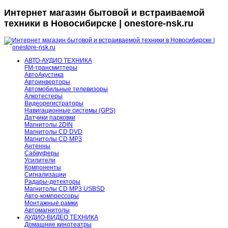
Интернет магазин бытовой и встраиваемой
техники в Новосибирске | onestore-nsk.ru
АВТО-АУДИО ТЕХНИКА
FM-трансмиттеры
АвтоАкустика
Автоинверторы
Автомобильные телевизоры
Алкотестеры
Видеорегистраторы
Навигационные системы (GPS)
Датчики парковки
Магнитолы 2DIN
Магнитолы CD DVD
Магнитолы CD MP3
Антенны
Сабвуферы
Усилители
Компоненты
Сигнализации
Радары-детекторы
Магнитолы CD MP3 USBSD
Авто-компрессоры
Монтажные рамки
Автомагнитолы
АУДИО-ВИДЕО ТЕХНИКА
Домашние кинотеатры