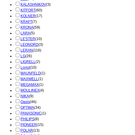
KALASHNIKOV
(3)
KITFORT
(60)
KOLNER
(17)
KRAFT
(7)
KRONA
(59)
LARA
(5)
LE'STER
(10)
LEONORD
(3)
LERAN
(116)
LG
(26)
LIGRELL
(2)
Loriot
(10)
MAUNFELD
(1)
MAXWELL
(1)
MEGAMAX
(1)
MOULINEX
(4)
NIKA
(9)
Oasis
(46)
OPTIMA
(34)
PANASONIC
(1)
PHILIPS
(8)
PIONEER
(15)
POLAR
(13)